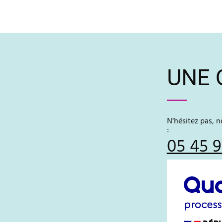
UNE 
N'hésitez pas, 
:
05 45 9