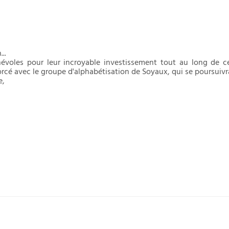
..
voles pour leur incroyable investissement tout au long de cet
orcé avec le groupe d'alphabétisation de Soyaux, qui se poursuiv
e,
nces à toutes et tous !